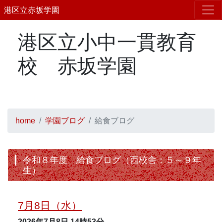
港区立赤坂学園
港区立小中一貫教育
校 赤坂学園
home
学園ブログ
給食ブログ
令和８年度 給食ブログ（西校舎：５～９年
生）
7月8日（水）
2026年7月8日
14時53分