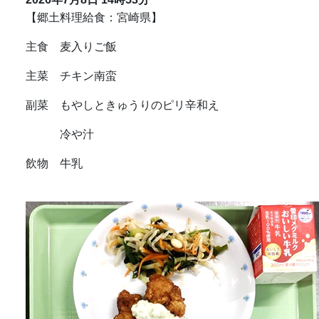
【郷土料理給食：宮崎県】
主食 麦入りご飯
主菜 チキン南蛮
副菜 もやしときゅうりのピリ辛和え
冷や汁
飲物 牛乳