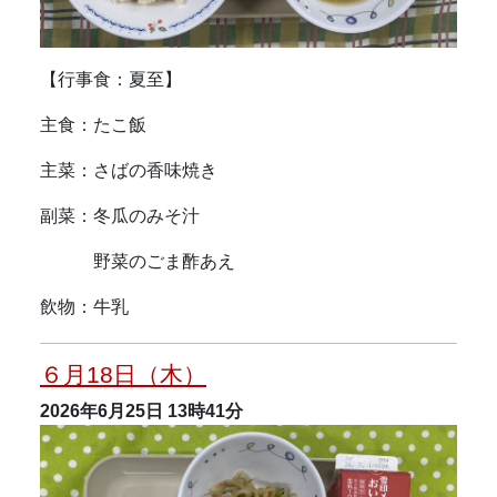
【行事食：夏至】
主食：たこ飯
主菜：さばの香味焼き
副菜：冬瓜のみそ汁
野菜のごま酢あえ
飲物：牛乳
６月18日（木）
2026年6月25日
13時41分