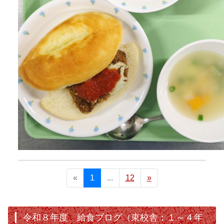
«
1
...
12
»
令和８年度 給食ブログ（東校舎：１～４年