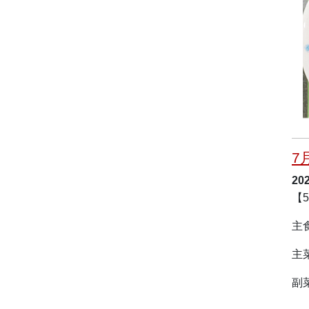
7
20
【
主
主
副