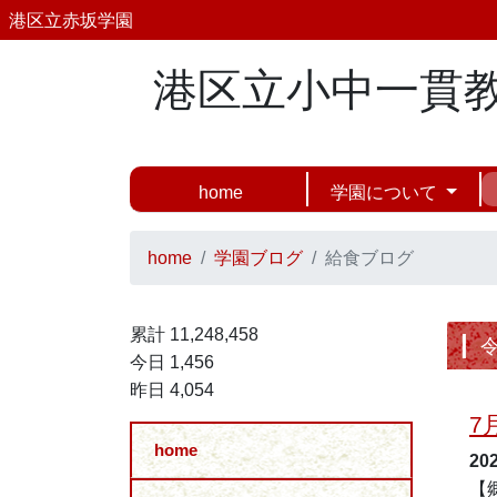
港区立赤坂学園
港区立小中一貫
home
学園について
home
学園ブログ
給食ブログ
累計 11,248,458
今日 1,456
昨日 4,054
7
home
20
【