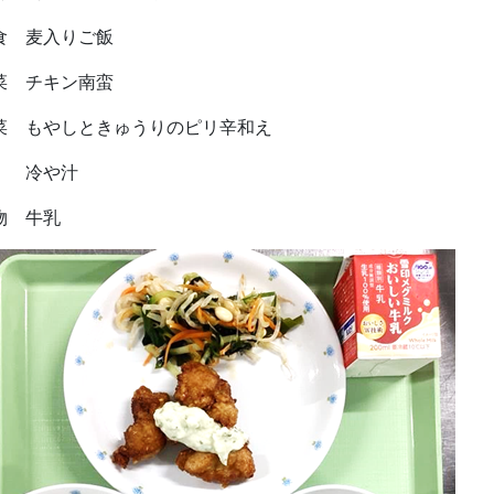
食 麦入りご飯
菜 チキン南蛮
菜 もやしときゅうりのピリ辛和え
冷や汁
物 牛乳