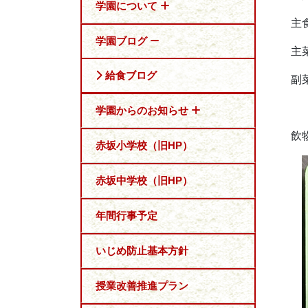
学園について
主
学園ブログ
主
給食ブログ
副
学園からのお知らせ
飲
赤坂小学校（旧HP）
赤坂中学校（旧HP）
年間行事予定
いじめ防止基本方針
授業改善推進プラン