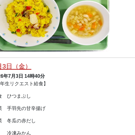
月3日（金）
26年7月3日
14時40分
9年生リクエスト給食】
食 ひつまぶし
菜 手羽先の甘辛揚げ
菜 冬瓜の赤だし
冷凍みかん