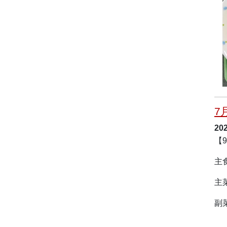
7
20
【
主
主
副