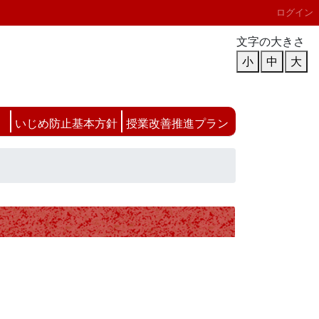
ログイン
文字の大きさ
小
中
大
いじめ防止基本方針
授業改善推進プラン