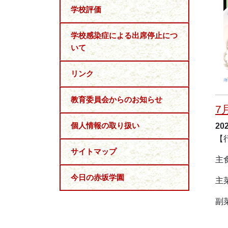
学校評価
学校感染症による出席停止につ
いて
リンク
教育委員会からのお知らせ
7
個人情報の取り扱い
20
【
サイトマップ
主
今日の赤坂学園
主
副
天