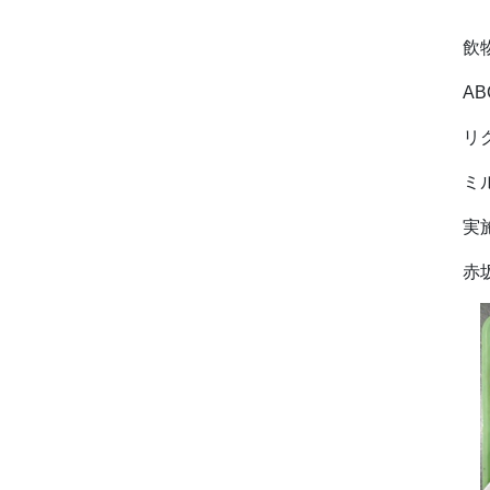
ミ
飲
A
リ
ミ
実
赤