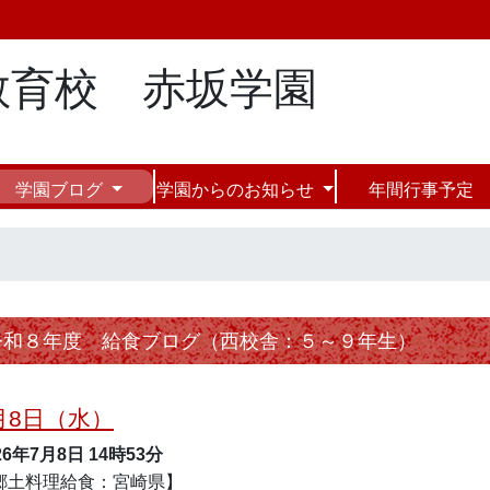
教育校 赤坂学園
学園ブログ
学園からのお知らせ
年間行事予定
令和８年度 給食ブログ（西校舎：５～９年生）
月8日（水）
26年7月8日
14時53分
郷土料理給食：宮崎県】