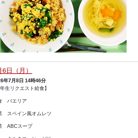
月6日（月）
26年7月8日
14時46分
5年生リクエスト給食】
食 パエリア
菜 スペイン風オムレツ
菜 ABCスープ