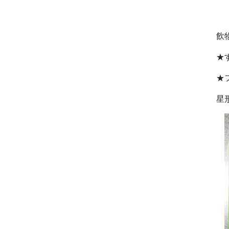
ゼ
飲
★
★
星