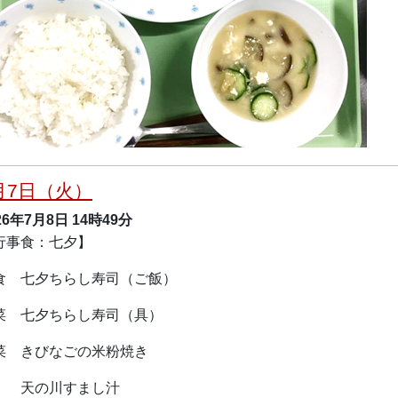
月7日（火）
26年7月8日
14時49分
行事食：七夕】
食 七夕ちらし寿司（ご飯）
菜 七夕ちらし寿司（具）
菜 きびなごの米粉焼き
の川すまし汁