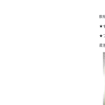
ゼ
飲
★
★
星