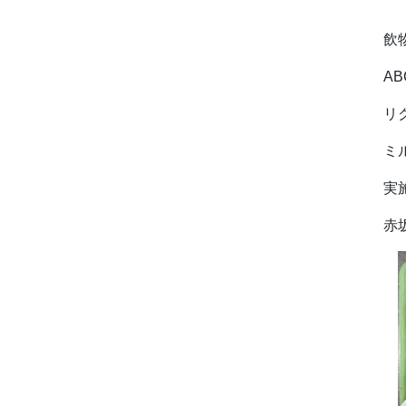
ミ
飲
A
リ
ミ
実
赤