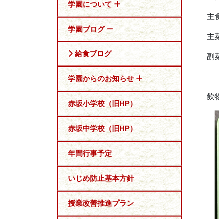
学園について
主
学園ブログ
主
給食ブログ
副
学園からのお知らせ
飲
赤坂小学校（旧HP）
赤坂中学校（旧HP）
年間行事予定
いじめ防止基本方針
授業改善推進プラン