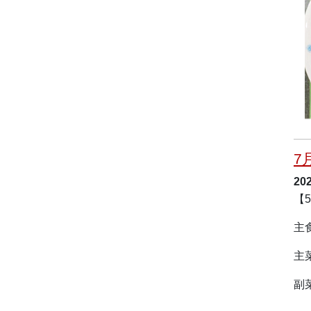
7
20
【
主
主
副