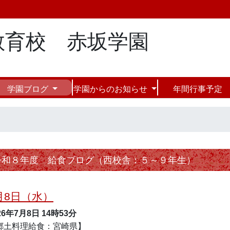
教育校 赤坂学園
学園ブログ
学園からのお知らせ
年間行事予定
令和８年度 給食ブログ（西校舎：５～９年生）
月8日（水）
26年7月8日
14時53分
郷土料理給食：宮崎県】