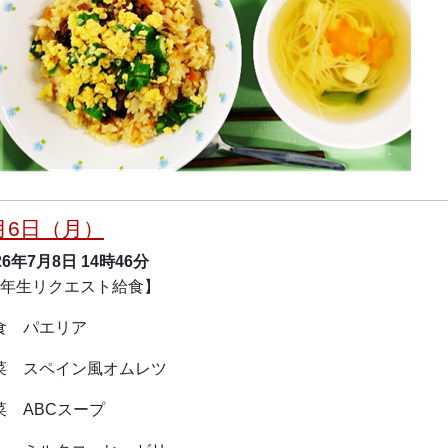
月6日（月）
26年7月8日
14時46分
5年生リクエスト給食】
食 パエリア
菜 スペイン風オムレツ
菜 ABCスープ