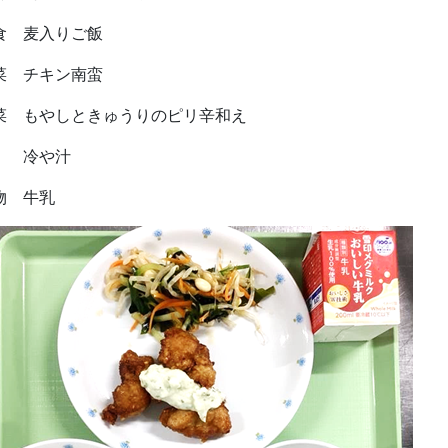
食 麦入りご飯
菜 チキン南蛮
菜 もやしときゅうりのピリ辛和え
冷や汁
物 牛乳