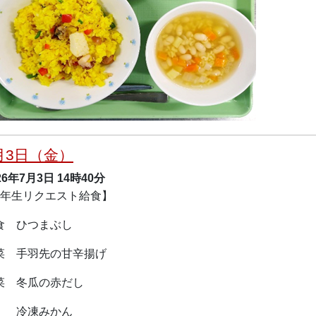
月3日（金）
26年7月3日
14時40分
9年生リクエスト給食】
食 ひつまぶし
菜 手羽先の甘辛揚げ
菜 冬瓜の赤だし
冷凍みかん