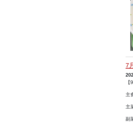
7
20
【
主
主
副