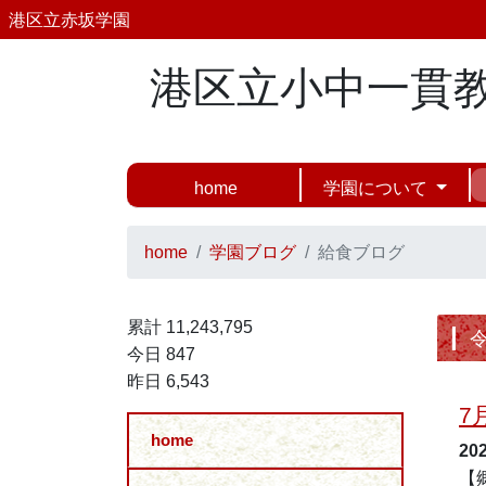
港区立赤坂学園
港区立小中一貫
home
学園について
home
学園ブログ
給食ブログ
累計 11,243,795
今日 847
昨日 6,543
7
home
20
【