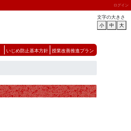
ログイン
文字の大きさ
小
中
大
いじめ防止基本方針
授業改善推進プラン