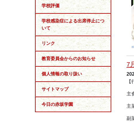
学校評価
学校感染症による出席停止につ
いて
リンク
教育委員会からのお知らせ
7
個人情報の取り扱い
20
【
サイトマップ
主
今日の赤坂学園
主
副
天