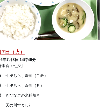
月7日（火）
26年7月8日
14時49分
行事食：七夕】
食 七夕ちらし寿司（ご飯）
菜 七夕ちらし寿司（具）
菜 きびなごの米粉焼き
の川すまし汁