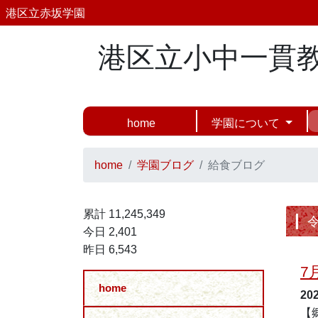
港区立赤坂学園
港区立小中一貫
home
学園について
home
学園ブログ
給食ブログ
累計 11,245,349
今日 2,401
昨日 6,543
7
home
20
【