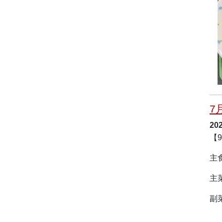
7
20
【
主
主
副