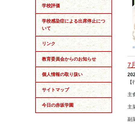
学校評価
学校感染症による出席停止につ
いて
リンク
教育委員会からのお知らせ
7
個人情報の取り扱い
20
【
サイトマップ
主
今日の赤坂学園
主
副
天