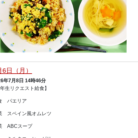
月6日（月）
26年7月8日
14時46分
5年生リクエスト給食】
食 パエリア
菜 スペイン風オムレツ
菜 ABCスープ