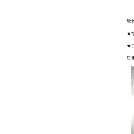
ゼ
飲
★
★
星