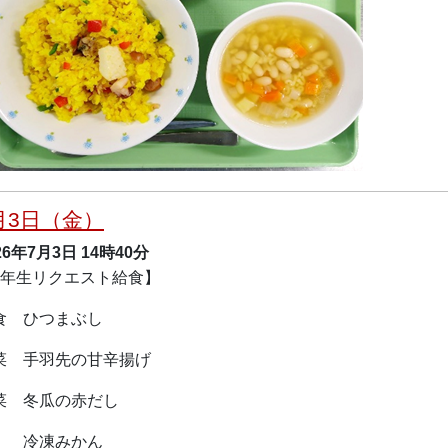
月3日（金）
26年7月3日
14時40分
9年生リクエスト給食】
食 ひつまぶし
菜 手羽先の甘辛揚げ
菜 冬瓜の赤だし
冷凍みかん