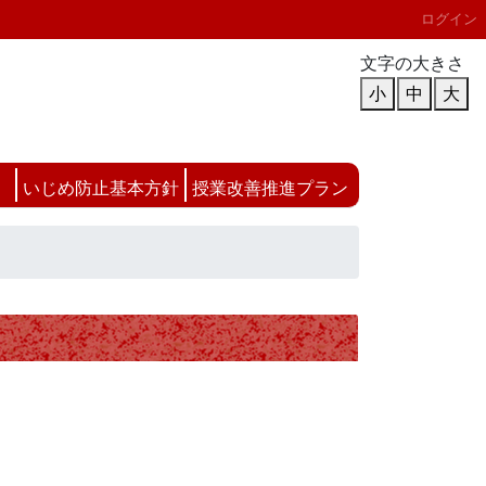
ログイン
文字の大きさ
小
中
大
いじめ防止基本方針
授業改善推進プラン