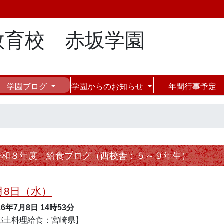
教育校 赤坂学園
学園ブログ
学園からのお知らせ
年間行事予定
令和８年度 給食ブログ（西校舎：５～９年生）
月8日（水）
26年7月8日
14時53分
郷土料理給食：宮崎県】