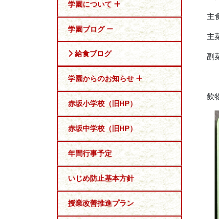
学園について
主
学園ブログ
主
給食ブログ
副
学園からのお知らせ
飲
赤坂小学校（旧HP）
赤坂中学校（旧HP）
年間行事予定
いじめ防止基本方針
授業改善推進プラン