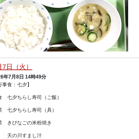
月7日（火）
26年7月8日
14時49分
行事食：七夕】
食 七夕ちらし寿司（ご飯）
菜 七夕ちらし寿司（具）
菜 きびなごの米粉焼き
の川すまし汁