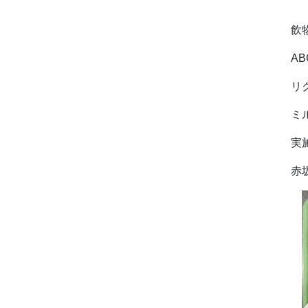
ミ
飲
A
リ
ミ
実
赤