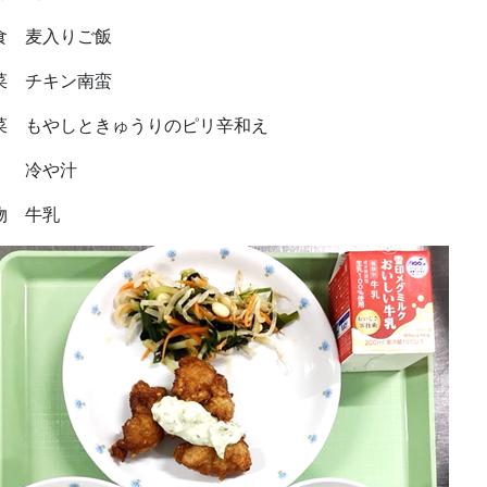
食 麦入りご飯
菜 チキン南蛮
菜 もやしときゅうりのピリ辛和え
冷や汁
物 牛乳