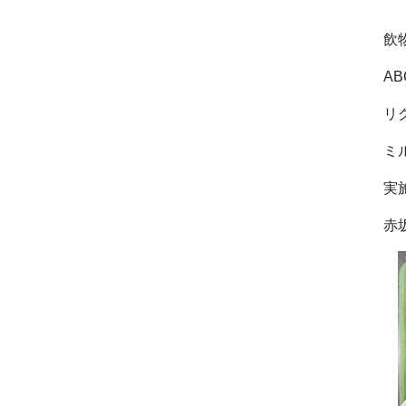
ミ
飲
A
リ
ミ
実
赤