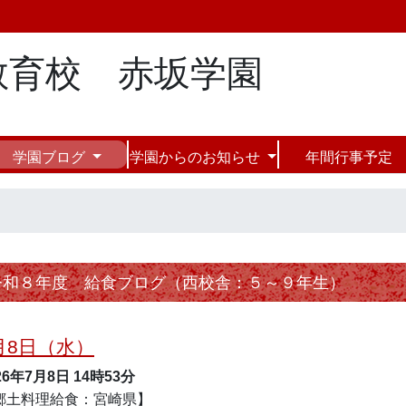
教育校 赤坂学園
学園ブログ
学園からのお知らせ
年間行事予定
令和８年度 給食ブログ（西校舎：５～９年生）
月8日（水）
26年7月8日
14時53分
郷土料理給食：宮崎県】