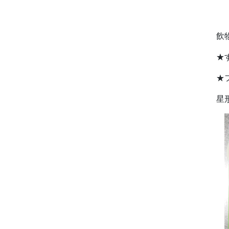
ゼ
飲
★
★
星