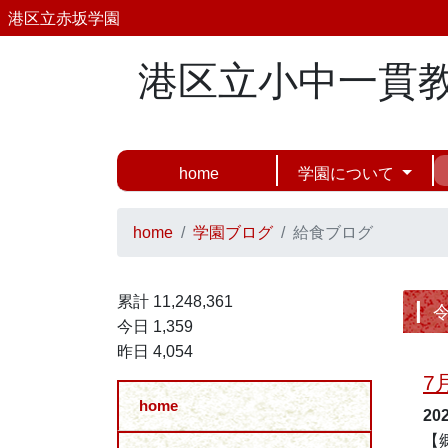
港区立赤坂学園
港区立小中一貫
home
学園について
home
学園ブログ
給食ブログ
累計 11,248,361
今日 1,359
昨日 4,054
7
home
20
【