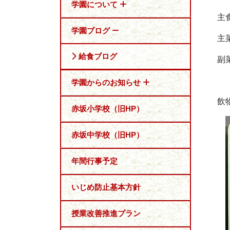
学園について
主
学園ブログ
主
給食ブログ
副
学園からのお知らせ
飲
赤坂小学校（旧HP）
赤坂中学校（旧HP）
年間行事予定
いじめ防止基本方針
授業改善推進プラン