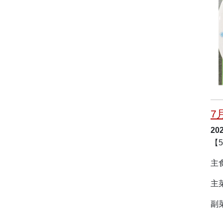
7
20
【
主
主
副