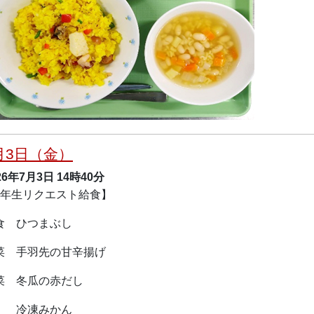
月3日（金）
26年7月3日
14時40分
9年生リクエスト給食】
食 ひつまぶし
菜 手羽先の甘辛揚げ
菜 冬瓜の赤だし
冷凍みかん