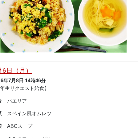
月6日（月）
26年7月8日
14時46分
5年生リクエスト給食】
食 パエリア
菜 スペイン風オムレツ
菜 ABCスープ