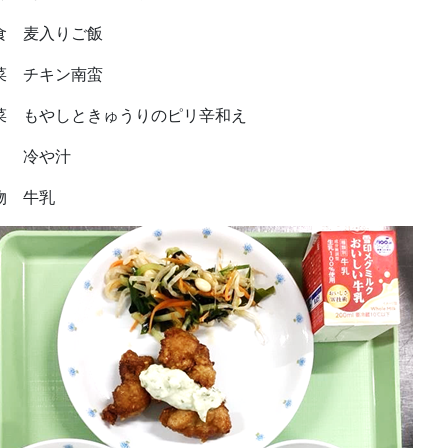
食 麦入りご飯
菜 チキン南蛮
菜 もやしときゅうりのピリ辛和え
冷や汁
物 牛乳