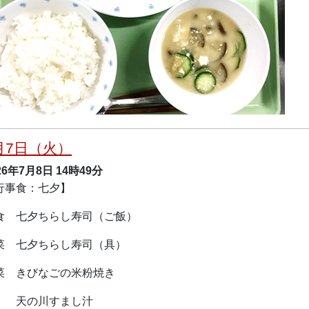
月7日（火）
26年7月8日
14時49分
行事食：七夕】
食 七夕ちらし寿司（ご飯）
菜 七夕ちらし寿司（具）
菜 きびなごの米粉焼き
の川すまし汁