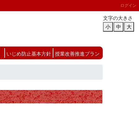
ログイン
文字の大きさ
小
中
大
いじめ防止基本方針
授業改善推進プラン