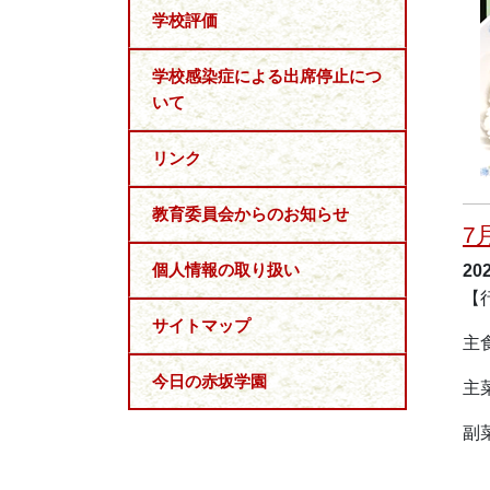
学校評価
学校感染症による出席停止につ
いて
リンク
教育委員会からのお知らせ
7
個人情報の取り扱い
20
【
サイトマップ
主
今日の赤坂学園
主
副
天