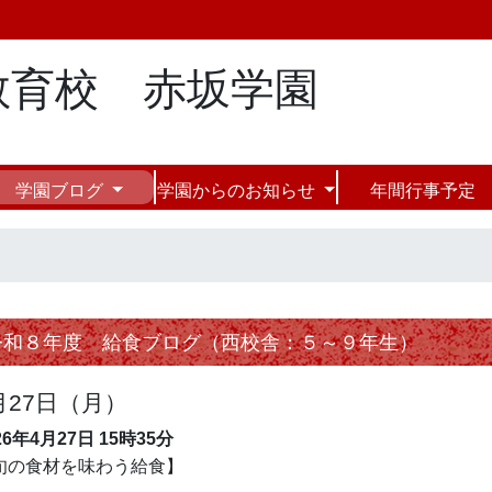
教育校 赤坂学園
学園ブログ
学園からのお知らせ
年間行事予定
令和８年度 給食ブログ（西校舎：５～９年生）
月27日（月）
26年4月27日
15時35分
旬の食材を味わう給食】