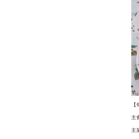
【
主
主