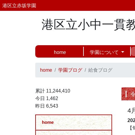
港区立赤坂学園
港区立小中一貫
home
学園について
home
学園ブログ
給食ブログ
累計 11,244,410
今日 1,462
昨日 6,543
4
20
home
【