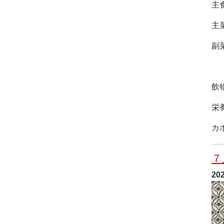
主
主
副
冷
飲
栄
カ
７
20