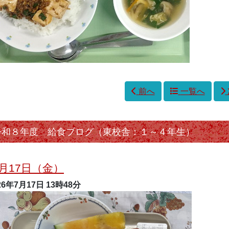
前へ
一覧へ
令和８年度 給食ブログ（東校舎：１～４年生）
月17日（金）
26年7月17日
13時48分