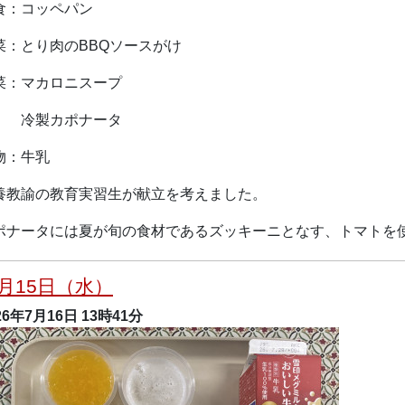
食：コッペパン
菜：とり肉のBBQソースがけ
菜：マカロニスープ
製カポナータ
物：牛乳
養教諭の教育実習生が献立を考えました。
ポナータには夏が旬の食材であるズッキーニとなす、トマトを
月15日（水）
26年7月16日
13時41分