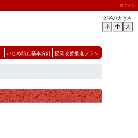
ログイン
文字の大きさ
小
中
大
いじめ防止基本方針
授業改善推進プラン