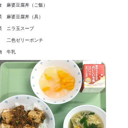
食 麻婆豆腐丼（ご飯）
菜 麻婆豆腐丼（具）
菜 ニラ玉スープ
色ゼリーポンチ
物 牛乳