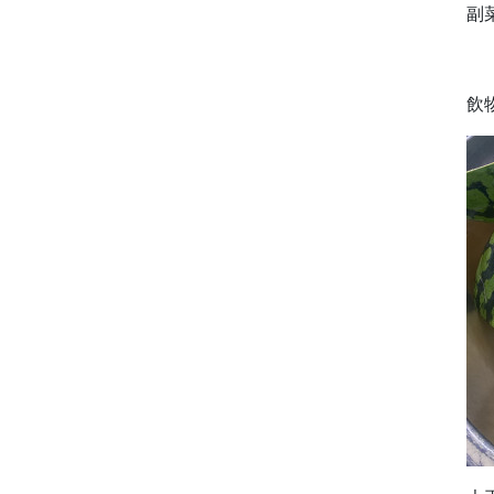
副
す
飲