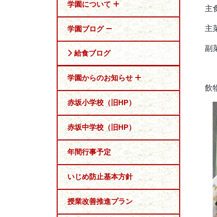
学園について
主
主
学園ブログ
副
給食ブログ
二
学園からのお知らせ
飲
赤坂小学校（旧HP）
赤坂中学校（旧HP）
年間行事予定
いじめ防止基本方針
授業改善推進プラン