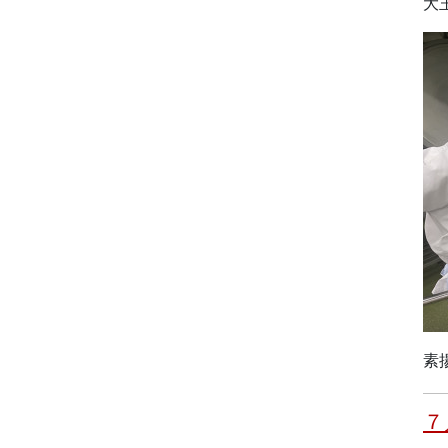
大
素
７